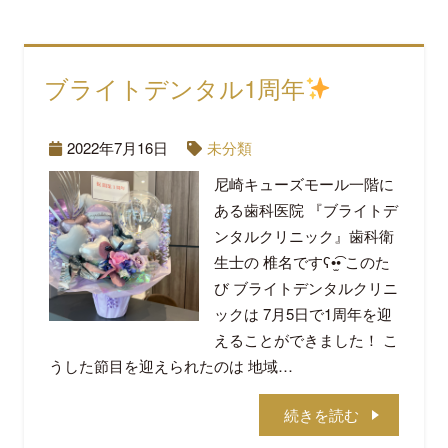
ブライトデンタル1周年
2022年7月16日
未分類
尼崎キューズモール一階に
ある歯科医院 『ブライトデ
ンタルクリニック』歯科衛
生士の 椎名ですʕ•̫͡• このた
び ブライトデンタルクリニ
ックは 7月5日で1周年を迎
えることができました！ こ
うした節目を迎えられたのは 地域…
続きを読む