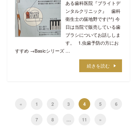
ある歯科医院『ブライトデ
ンタルクリニック』 歯科
衛生士の䕃地野です(^^) 今
日は当院で販売している歯
ブラシについてお話ししま
す。 1.虫歯予防の方にお
すすめ →Basicシリーズ …
続きを読む
«
1
2
3
4
5
6
7
8
…
11
»