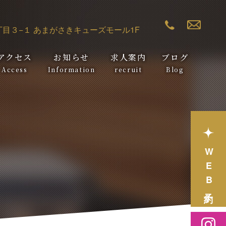
06-6435-91
WEB
目３−１
あまがさきキューズモール1F
アクセス
お知らせ
求人案内
ブログ
Access
Information
recruit
Blog
WEB予約