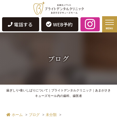
電話する
WEB予約
MENU
ブログ
歯ぎしり•食いしばりについて｜ブライトデンタルクリニック｜あまがさき
キューズモール内の歯科、歯医者
ホーム
ブログ
未分類