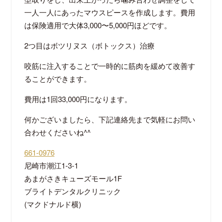
一人一人にあったマウスピースを作成します。費用
は保険適用で大体
3,000
〜
5,000
円ほどです。
2
つ目はボツリヌス（ボトックス）治療
咬筋に注入することで一時的に筋肉を緩めて改善す
ることができます。
費用は
1
回
33,000
円になります。
何かございましたら、下記連絡先まで気軽にお問い
合わせくださいね
^^
661-0976
尼崎市潮江
1-3-1
あまがさきキューズモール
1F
ブライトデンタルクリニック
(
マクドナルド横
)