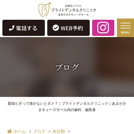
電話する
WEB予約
MENU
ブログ
親知らずって抜かないとダメ？｜ブライトデンタルクリニック｜あまがさ
きキューズモール内の歯科、歯医者
ホーム
ブログ
未分類